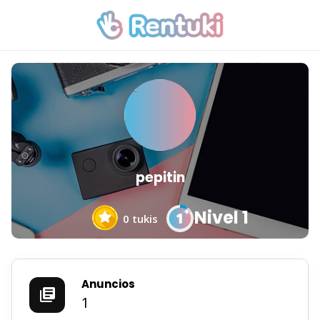
pepitin
Nivel 1
0
tukis
Anuncios
1