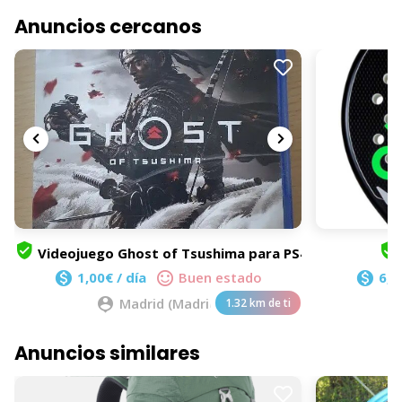
Anuncios cercanos
Videojuego Ghost of Tsushima para PS4
1,00€ / día
Buen estado
6,0
Madrid (Madrid)
1.32 km de ti
Anuncios similares